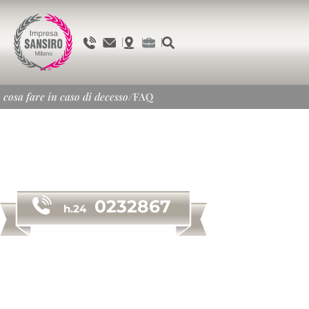
cosa fare in caso di decesso
/
FAQ
0232867
h.24
in caso di decesso