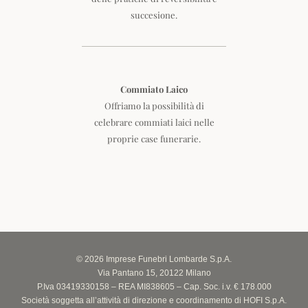
succesione.
Commiato Laico
Offriamo la possibilità di
celebrare commiati laici nelle
proprie case funerarie.
© 2026 Imprese Funebri Lombarde S.p.A.
Via Pantano 15, 20122 Milano
P.Iva 03419330158 – REA MI838605 – Cap. Soc. i.v. € 178.000
Società soggetta all’attività di direzione e coordinamento di HOFI S.p.A.