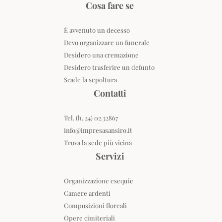
Cosa fare se
È avvenuto un decesso
Devo organizzare un funerale
Desidero una cremazione
Desidero trasferire un defunto
Scade la sepoltura
Contatti
Tel. (h. 24) 02.32867
info@impresasansiro.it
Trova la sede più vicina
Servizi
Organizzazione esequie
Camere ardenti
Composizioni floreali
Opere cimiteriali