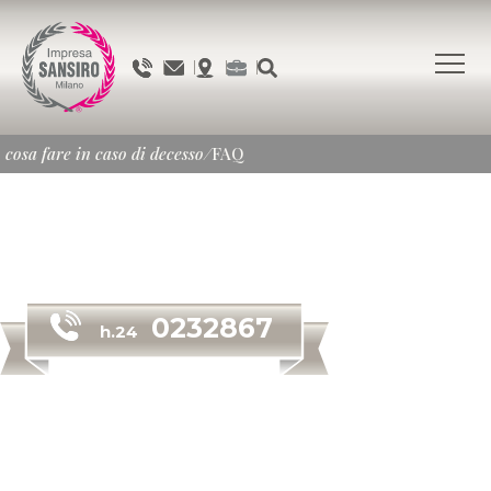
cosa fare in caso di decesso
/
FAQ
0232867
h.24
in caso di decesso