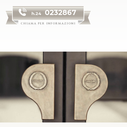
0232867
h.24
chiama per informazioni