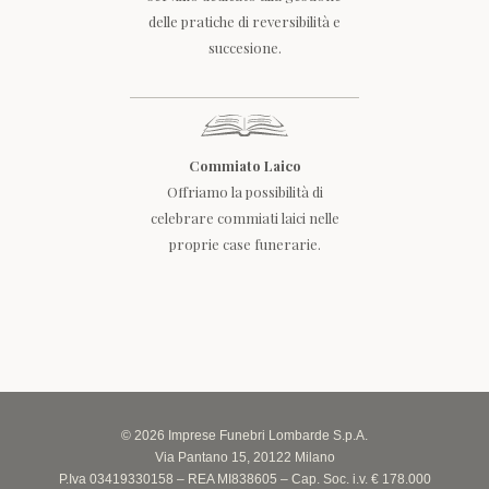
delle pratiche di reversibilità e
succesione.
Commiato Laico
Offriamo la possibilità di
celebrare commiati laici nelle
proprie case funerarie.
© 2026 Imprese Funebri Lombarde S.p.A.
Via Pantano 15, 20122 Milano
P.Iva 03419330158 – REA MI838605 – Cap. Soc. i.v. € 178.000