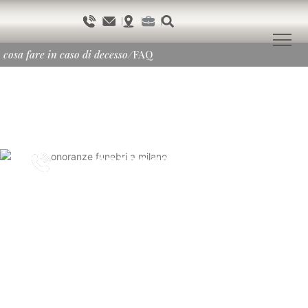
cosa fare in caso di decesso
/
FAQ
0232867
h.24
in caso di decesso