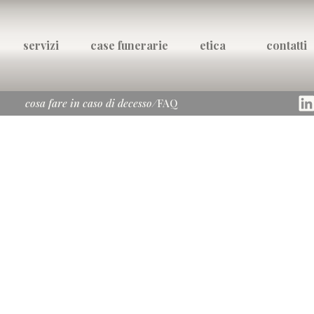
servizi
case funerarie
etica
contatti
cosa fare in caso di decesso
/
FAQ