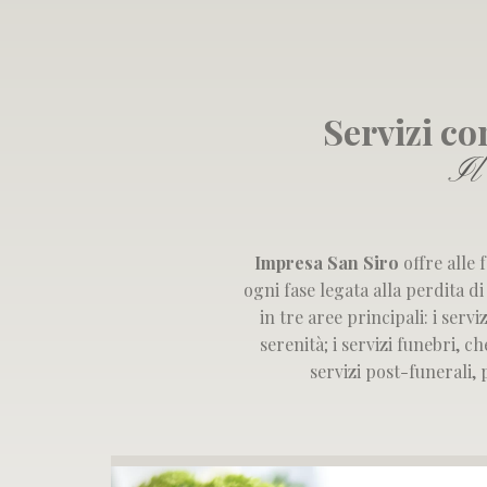
Servizi co
Il 
Impresa San Siro
offre alle 
ogni fase legata alla perdita di
in tre aree principali: i
servi
serenità; i
servizi funebri
, ch
servizi post-funerali
,