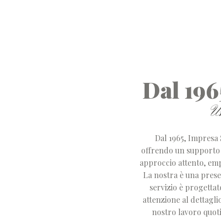
Dal 196
U
Dal 1965, Impresa
offrendo un supporto p
approccio attento, empa
La nostra è una presen
servizio è progetta
attenzione al dettagli
nostro lavoro quoti