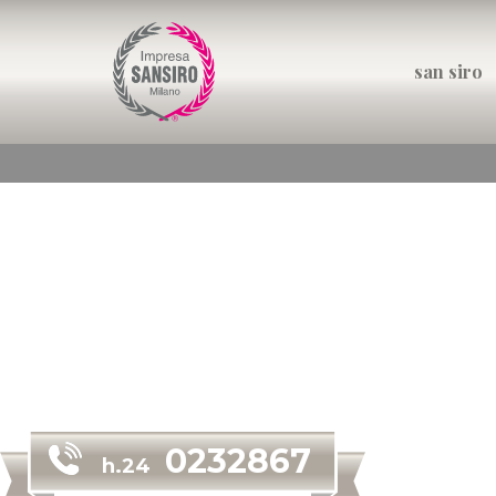
san siro
0232867
h.24