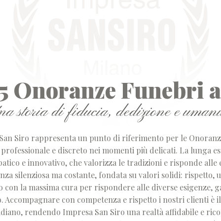
5 Onoranze Funebri 
na storia di fiducia, dedizione e umani
 San Siro rappresenta un punto di riferimento per le Onoranz
rofessionale e discreto nei momenti più delicati. La lunga es
tico e innovativo, che valorizza le tradizioni e risponde alle 
za silenziosa ma costante, fondata su valori solidi: rispetto, 
to con la massima cura per rispondere alle diverse esigenze, 
o. Accompagnare con competenza e rispetto i nostri clienti è il
diano, rendendo Impresa San Siro una realtà affidabile e rico