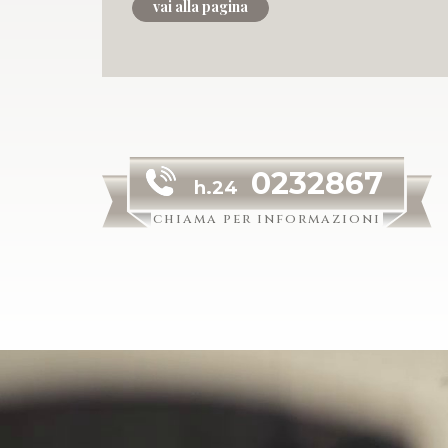
vai alla pagina
0232867
h.24
chiama per informazioni