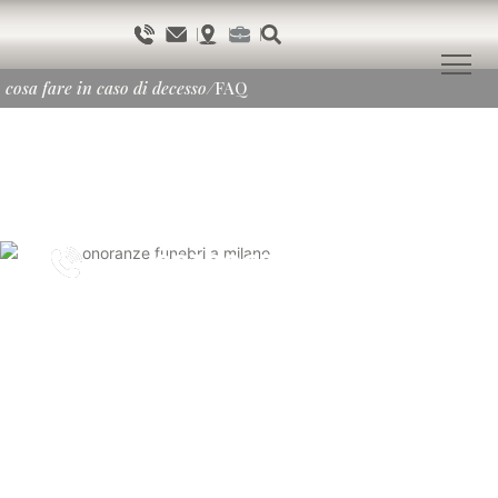
cosa fare in caso di decesso
/
FAQ
0232867
h.24
in caso di decesso