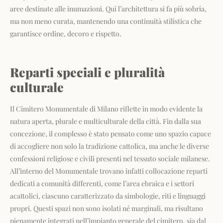
aree destinate alle inumazioni. Qui l’architettura si fa più sobria,
ma non meno curata, mantenendo una continuità stilistica che
garantisce ordine, decoro e rispetto.
Reparti speciali e pluralità
culturale
Il Cimitero Monumentale di Milano riflette in modo evidente la
natura aperta, plurale e multiculturale della città. Fin dalla sua
concezione, il complesso è stato pensato come uno spazio capace
di accogliere non solo la tradizione cattolica, ma anche le diverse
confessioni religiose e civili presenti nel tessuto sociale milanese.
All’interno del Monumentale trovano infatti collocazione reparti
dedicati a comunità differenti, come l’area ebraica e i settori
acattolici, ciascuno caratterizzato da simbologie, riti e linguaggi
propri. Questi spazi non sono isolati né marginali, ma risultano
pienamente integrati nell’impianto generale del cimitero, sia dal