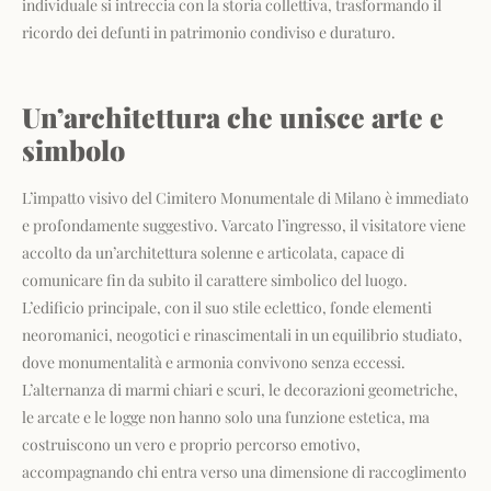
individuale si intreccia con la storia collettiva, trasformando il
ricordo dei defunti in patrimonio condiviso e duraturo.
Un’architettura che unisce arte e
simbolo
L’impatto visivo del Cimitero Monumentale di Milano è immediato
e profondamente suggestivo. Varcato l’ingresso, il visitatore viene
accolto da un’architettura solenne e articolata, capace di
comunicare fin da subito il carattere simbolico del luogo.
L’edificio principale, con il suo stile eclettico, fonde elementi
neoromanici, neogotici e rinascimentali in un equilibrio studiato,
dove monumentalità e armonia convivono senza eccessi.
L’alternanza di marmi chiari e scuri, le decorazioni geometriche,
le arcate e le logge non hanno solo una funzione estetica, ma
costruiscono un vero e proprio percorso emotivo,
accompagnando chi entra verso una dimensione di raccoglimento