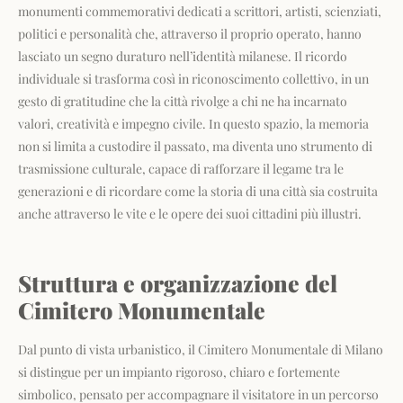
monumenti commemorativi dedicati a scrittori, artisti, scienziati,
politici e personalità che, attraverso il proprio operato, hanno
lasciato un segno duraturo nell’identità milanese. Il ricordo
individuale si trasforma così in riconoscimento collettivo, in un
gesto di gratitudine che la città rivolge a chi ne ha incarnato
valori, creatività e impegno civile. In questo spazio, la memoria
non si limita a custodire il passato, ma diventa uno strumento di
trasmissione culturale, capace di rafforzare il legame tra le
generazioni e di ricordare come la storia di una città sia costruita
anche attraverso le vite e le opere dei suoi cittadini più illustri.
Struttura e organizzazione del
Cimitero Monumentale
Dal punto di vista urbanistico, il Cimitero Monumentale di Milano
si distingue per un impianto rigoroso, chiaro e fortemente
simbolico, pensato per accompagnare il visitatore in un percorso