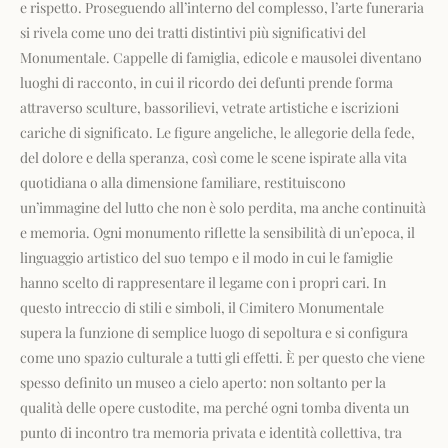
e rispetto. Proseguendo all’interno del complesso, l’arte funeraria
si rivela come uno dei tratti distintivi più significativi del
Monumentale. Cappelle di famiglia, edicole e mausolei diventano
luoghi di racconto, in cui il ricordo dei defunti prende forma
attraverso sculture, bassorilievi, vetrate artistiche e iscrizioni
cariche di significato. Le figure angeliche, le allegorie della fede,
del dolore e della speranza, così come le scene ispirate alla vita
quotidiana o alla dimensione familiare, restituiscono
un’immagine del lutto che non è solo perdita, ma anche continuità
e memoria. Ogni monumento riflette la sensibilità di un’epoca, il
linguaggio artistico del suo tempo e il modo in cui le famiglie
hanno scelto di rappresentare il legame con i propri cari. In
questo intreccio di stili e simboli, il Cimitero Monumentale
supera la funzione di semplice luogo di sepoltura e si configura
come uno spazio culturale a tutti gli effetti. È per questo che viene
spesso definito un museo a cielo aperto: non soltanto per la
qualità delle opere custodite, ma perché ogni tomba diventa un
punto di incontro tra memoria privata e identità collettiva, tra