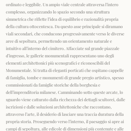
ordinato e leggibile. Un ampio viale centrale attraversa l’intero
complesso, organizzando lo spazio secondo una struttura
simmetrica che riflette l’idea di equilibrio e razionalità propria
della cultura ottocentesca. Da questo asse principale si diramano
viali secondari, che conducono progressivamente verso le diverse
aree di sepoltura, permettendo un orientamento naturale e
intuitivo all’interno del cimitero. Affacciate sul grande piazzale
d’ingresso, le gallerie monumentali rappresentano uno degli
elementi architettonici più scenografici e riconoscibili del
Monumentale. Si tratta di eleganti porticati che ospitano cappelle
di famiglia, tombe e monumenti di grande pregio artistico, spesso
commissionati da famiglie storiche della borghesia e
dell’imprenditoria milanese. Camminando sotto queste arcate, lo
sguardo viene catturato dalla ricchezza dei dettagli scultorei, dalle
iscrizioni e dalle soluzioni architettoniche che raccontano,
attraverso l’arte, il desiderio di lasciare una traccia duratura della
propria storia. Proseguendo verso l’interno, il paesaggio si apre ai
campi di sepoltura, alle edicole di dimensioni più contenute e alle