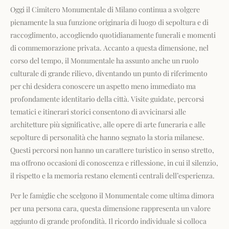
Oggi il Cimitero Monumentale di Milano continua a svolgere
pienamente la sua funzione originaria di luogo di sepoltura e di
raccoglimento, accogliendo quotidianamente funerali e momenti
di commemorazione privata. Accanto a questa dimensione, nel
corso del tempo, il Monumentale ha assunto anche un ruolo
culturale di grande rilievo, diventando un punto di riferimento
per chi desidera conoscere un aspetto meno immediato ma
profondamente identitario della città. Visite guidate, percorsi
tematici e itinerari storici consentono di avvicinarsi alle
architetture più significative, alle opere di arte funeraria e alle
sepolture di personalità che hanno segnato la storia milanese.
Questi percorsi non hanno un carattere turistico in senso stretto,
ma offrono occasioni di conoscenza e riflessione, in cui il silenzio,
il rispetto e la memoria restano elementi centrali dell’esperienza.
Per le famiglie che scelgono il Monumentale come ultima dimora
per una persona cara, questa dimensione rappresenta un valore
aggiunto di grande profondità. Il ricordo individuale si colloca