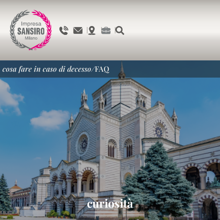
cosa fare in caso di decesso
/
FAQ
curiosità