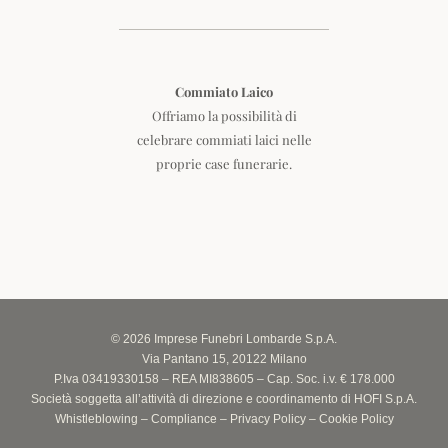
Commiato Laico
Offriamo la possibilità di
celebrare commiati laici nelle
proprie case funerarie.
© 2026 Imprese Funebri Lombarde S.p.A.
Via Pantano 15, 20122 Milano
P.Iva 03419330158 – REA MI838605 – Cap. Soc. i.v. € 178.000
Società soggetta all’attività di direzione e coordinamento di HOFI S.p.A.
Whistleblowing
–
Compliance
–
Privacy Policy
–
Cookie Policy