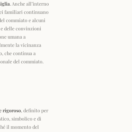
iglia
. Anche all’interno
dei familiari continuano
 del commiato e alcuni
 e delle convinzioni
ione umana a
ialmente la vicinanza
to, che continua a
ersonale del commiato.
e rigoroso
, definito per
stico, simbolico e di
nché il momento del