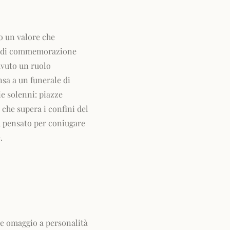
o un valore che
me di commemorazione
avuto un ruolo
ensa a un funerale di
e solenni: piazze
 che supera i confini del
e, pensato per coniugare
.
e omaggio a personalità