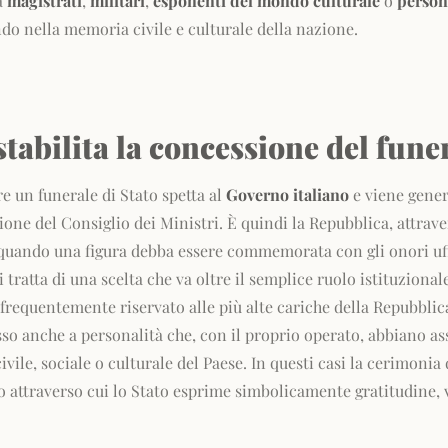
a
magistrati
,
militari
,
esponenti del mondo culturale
o
persona
do nella memoria civile e culturale della nazione.
tabilita la concessione del funer
e un funerale di Stato spetta al
Governo italiano
e viene gene
ione del Consiglio dei Ministri. È quindi la Repubblica, attrave
re quando una figura debba essere commemorata con gli onori uffi
i tratta di una scelta che va oltre il semplice ruolo istituziona
requentemente riservato alle più alte cariche della Repubblica,
sso anche a personalità che, con il proprio operato, abbiano as
civile, sociale o culturale del Paese. In questi casi la cerimoni
 attraverso cui lo Stato esprime simbolicamente gratitudine,