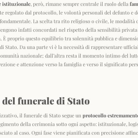
 istituzionale
, però, rimane sempre centrale il ruolo della
fam
e regolato dal protocollo, le volontà personali del defunto e 
ondamentale. La scelta tra rito religioso o civile, le modalità
engono infatti concordati nel rispetto della sensibilità privata
. È proprio questo equilibrio tra solennità pubblica e dimens
 di Stato. Da una parte vi è la necessità di rappresentare uffic
 comunità nazionale; dall’altra resta il momento intimo del lut
rezione e attenzione verso la famiglia e verso il significato p
del funerale di Stato
izzativo, il funerale di Stato segue un
protocollo estremament
lgimento della cerimonia sotto ogni aspetto: istituzionale, logi
asciato al caso. Ogni fase viene pianificata con precisione affi