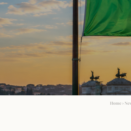
Home
›
Ne