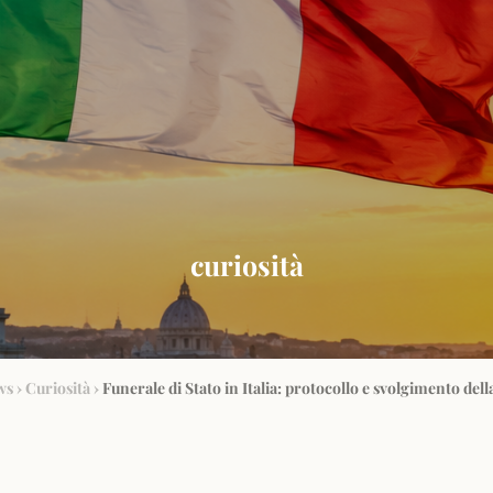
curiosità
ws
›
Curiosità
›
Funerale di Stato in Italia: protocollo e svolgimento del