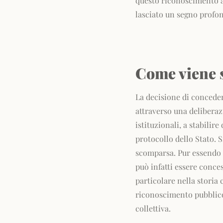
questo riconoscimento 
lasciato un segno profon
Come viene s
La decisione di conceder
attraverso una deliberaz
istituzionali, a stabili
protocollo dello Stato. S
scomparsa. Pur essendo f
può infatti essere conce
particolare nella storia 
riconoscimento pubblico
collettiva.