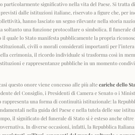
particolarmente significativo nella vita del Paese. Si tratta di
revisti dalle istituzioni italiane, riservato a figure che, per in
ollettività, hanno lasciato un segno rilevante nella storia naz
oltanto una funzione protocollare o simbolica. Il funerale d
so il quale lo Stato manifesta pubblicamente la propria ricono
stituzionali, civili o morali considerati importanti per l’inte
ella cerimonia, il ricordo individuale si trasforma così in memo
 istituzioni e rappresentanze pubbliche in un momento condivi
casi questo onore viene concesso alle più alte
cariche dello St
idente del Consiglio, i Presidenti di Camera e Senato o i Minist
ato rappresenta una forma di continuità istituzionale: la Repub
ondamentali nella guida del Paese e nella tutela delle sue istit
empo, il significato del funerale di Stato si è esteso anche oltr
overnativa. In diverse occasioni, infatti, la Repubblica Italian