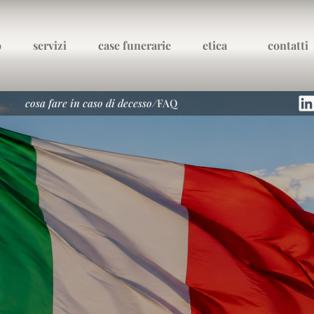
o
servizi
case funerarie
etica
contatti
cosa fare in caso di decesso
/
FAQ