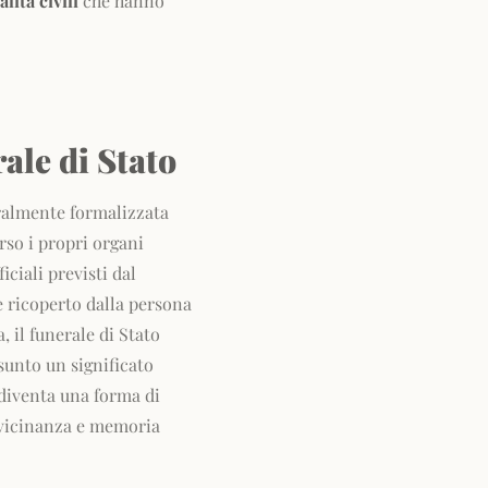
lità civili
che hanno
ale di Stato
ralmente formalizzata
rso i propri organi
ciali previsti dal
le ricoperto dalla persona
 il funerale di Stato
sunto un significato
a diventa una forma di
 vicinanza e memoria